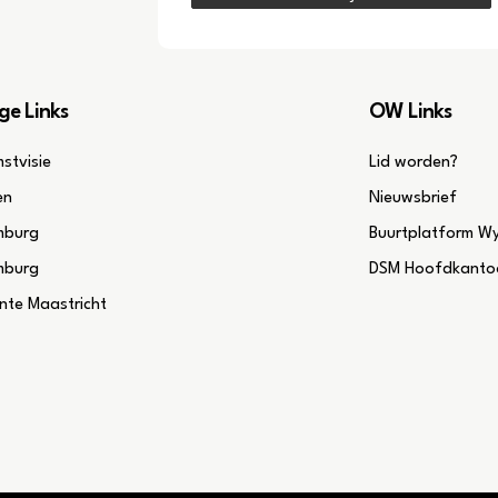
ge Links
OW Links
stvisie
Lid worden?
en
Nieuwsbrief
mburg
Buurtplatform W
mburg
DSM Hoofdkantoo
te Maastricht