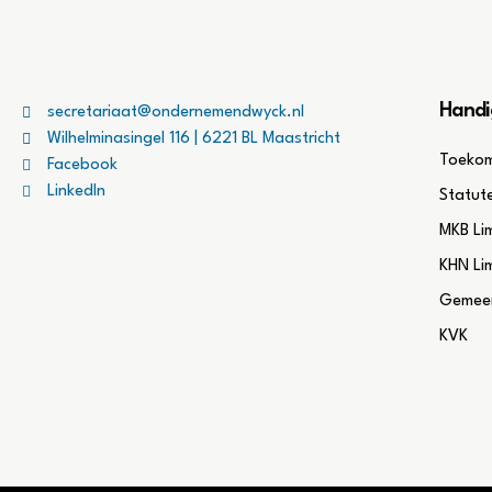
Handi
secretariaat@ondernemendwyck.nl
Wilhelminasingel 116 | 6221 BL Maastricht
Toekom
Facebook
LinkedIn
Statut
MKB Li
KHN Li
Gemeen
KVK