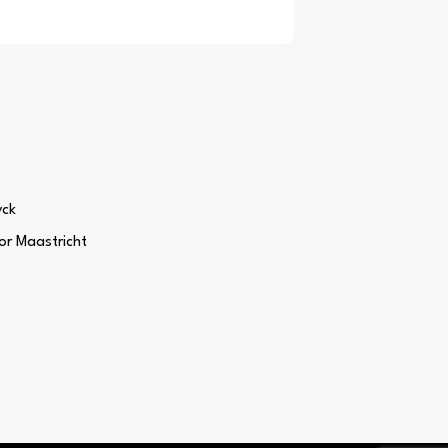
yck
r Maastricht