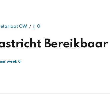
retariaat OW
0
stricht Bereikbaar
baar week 6