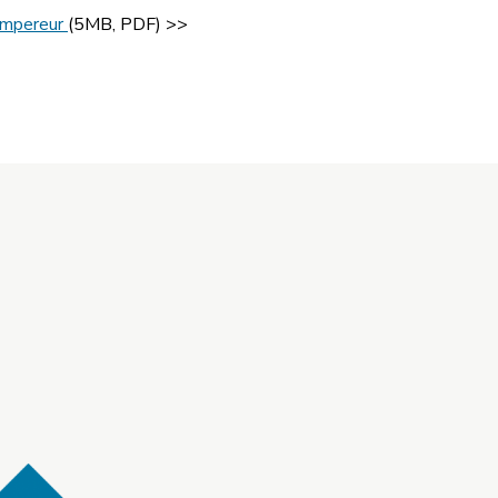
’Empereur
(5MB, PDF) >>