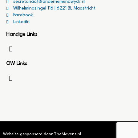
secretariaat@ondernemendwyck.nl
Wilhelminasingel 116 | 6221 BL Maastricht
Facebook
LinkedIn
Handige Links
OW Links
Website gesponsord door TheMavens.nl