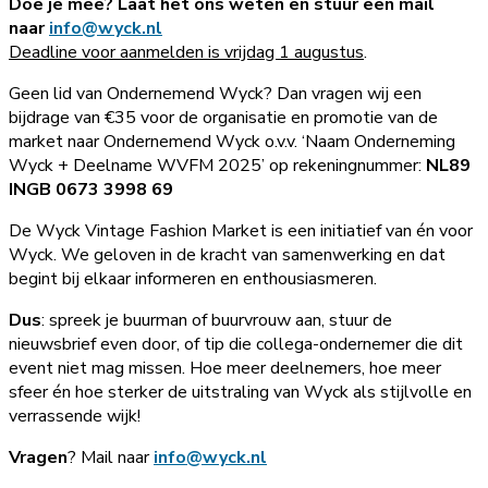
Doe je mee? Laat het ons weten en stuur een mail
naar
info@wyck.nl
Deadline voor aanmelden is vrijdag 1 augustus
.
Geen lid van Ondernemend Wyck? Dan vragen wij een
bijdrage van €35 voor de organisatie en promotie van de
market naar Ondernemend Wyck o.v.v. ‘Naam Onderneming
Wyck + Deelname WVFM 2025’ op rekeningnummer:
NL89
INGB 0673 3998 69
De Wyck Vintage Fashion Market is een initiatief van én voor
Wyck. We geloven in de kracht van samenwerking en dat
begint bij elkaar informeren en enthousiasmeren.
Dus
: spreek je buurman of buurvrouw aan, stuur de
nieuwsbrief even door, of tip die collega-ondernemer die dit
event niet mag missen. Hoe meer deelnemers, hoe meer
sfeer én hoe sterker de uitstraling van Wyck als stijlvolle en
verrassende wijk!
Vragen
? Mail naar
info@wyck.nl