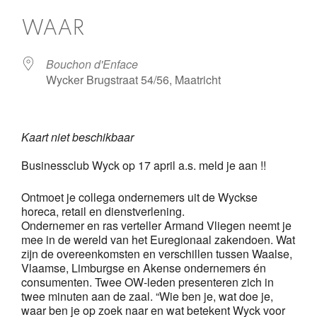
Download ICS
Google Calendar
iCalendar
Office 365
Outlook Live
WAAR
Bouchon d'Enface
Wycker Brugstraat 54/56, Maatricht
Kaart niet beschikbaar
Businessclub Wyck op 17 april a.s. meld je aan !!
Ontmoet je collega ondernemers uit de Wyckse
horeca, retail en dienstverlening.
Ondernemer en ras verteller Armand Vliegen neemt je
mee in de wereld van het Euregionaal zakendoen. Wat
zijn de overeenkomsten en verschillen tussen Waalse,
Vlaamse, Limburgse en Akense ondernemers én
consumenten. Twee OW-leden presenteren zich in
twee minuten aan de zaal. “Wie ben je, wat doe je,
waar ben je op zoek naar en wat betekent Wyck voor