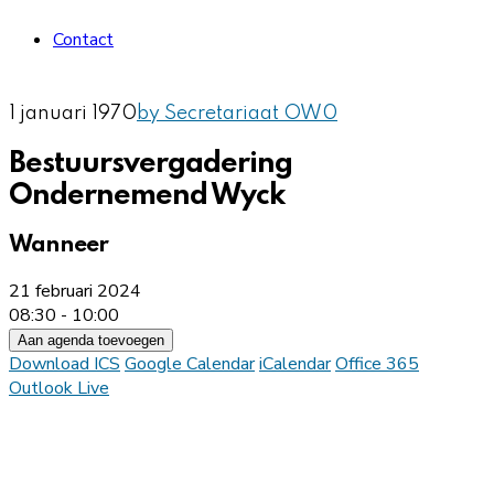
Contact
1 januari 1970
by Secretariaat OW
0
Bestuursvergadering
Ondernemend Wyck
Wanneer
21 februari 2024
08:30 - 10:00
Aan agenda toevoegen
Download ICS
Google Calendar
iCalendar
Office 365
Outlook Live