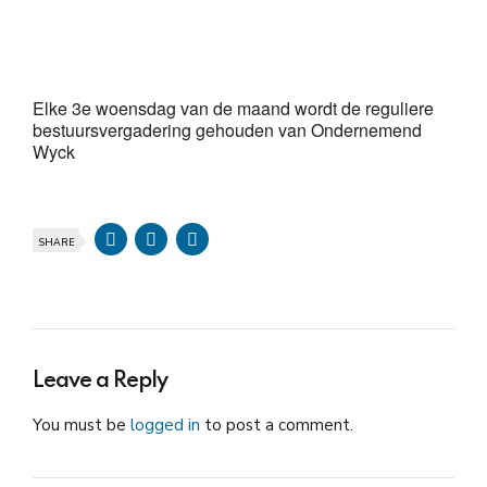
Download ICS
Google Calendar
iCalendar
Office 365
Outlook Live
Elke 3e woensdag van de maand wordt de reguliere
bestuursvergadering gehouden van Ondernemend
Wyck
SHARE
Leave a Reply
You must be
logged in
to post a comment.