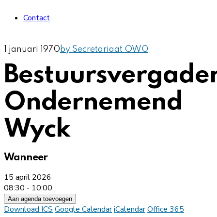
Contact
1 januari 1970
by Secretariaat OW
0
Bestuursvergade
Ondernemend
Wyck
Wanneer
15 april 2026
08:30 - 10:00
Aan agenda toevoegen
Download ICS
Google Calendar
iCalendar
Office 365