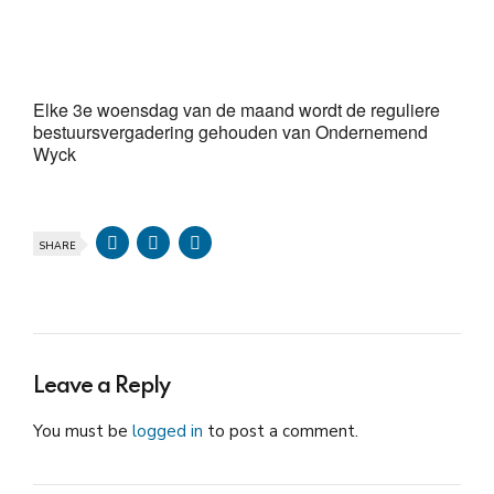
Download ICS
Google Calendar
iCalendar
Office 365
Outlook Live
Elke 3e woensdag van de maand wordt de reguliere
bestuursvergadering gehouden van Ondernemend
Wyck
SHARE
Leave a Reply
You must be
logged in
to post a comment.