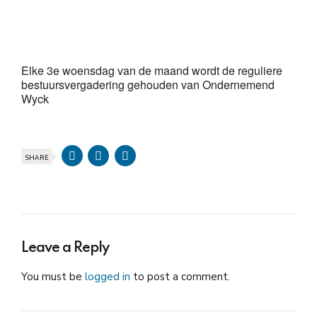
Download ICS
Google Calendar
iCalendar
Office 365
Outlook Live
Elke 3e woensdag van de maand wordt de reguliere
bestuursvergadering gehouden van Ondernemend
Wyck
SHARE
Leave a Reply
You must be
logged in
to post a comment.