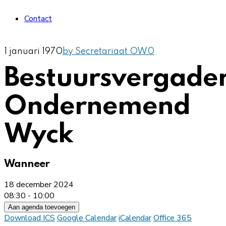
Contact
1 januari 1970
by Secretariaat OW
0
Bestuursvergade
Ondernemend
Wyck
Wanneer
18 december 2024
08:30 - 10:00
Aan agenda toevoegen
Download ICS
Google Calendar
iCalendar
Office 365