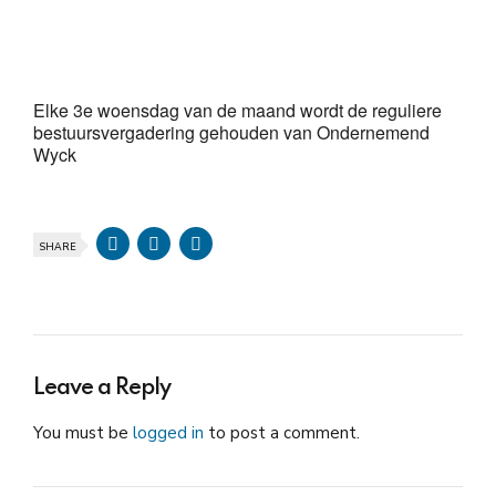
Download ICS
Google Calendar
iCalendar
Office 365
Outlook Live
Elke 3e woensdag van de maand wordt de reguliere
bestuursvergadering gehouden van Ondernemend
Wyck
SHARE
Leave a Reply
You must be
logged in
to post a comment.