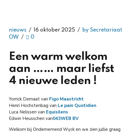
nieuws
16 oktober 2025
by Secretariaat
OW
0
Een warm welkom
aan …… maar liefst
4 nieuwe leden !
Yorrick Demaat van
Figo Maastricht
Henri Hochstenbag van
Le pain Quotidien
Luca Nelissen van
Equisilens
Edwin Heusschen van
043WEB BV
Welkom bij Ondernemend Wyck en we zien jullie graag