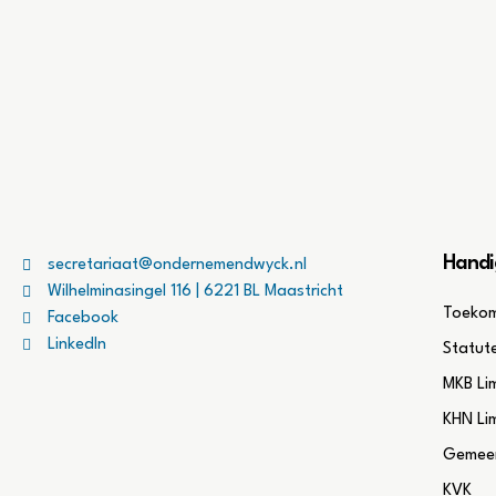
Handi
secretariaat@ondernemendwyck.nl
Wilhelminasingel 116 | 6221 BL Maastricht
Toekom
Facebook
LinkedIn
Statut
MKB Li
KHN Li
Gemeen
KVK