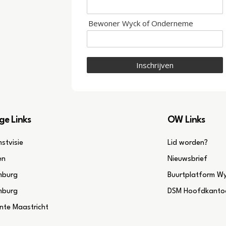
Bewoner Wyck of Onderneme
Inschrijven
ge Links
OW Links
stvisie
Lid worden?
en
Nieuwsbrief
mburg
Buurtplatform W
mburg
DSM Hoofdkantoo
te Maastricht