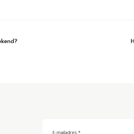
eekend?
H
E-mailadres *