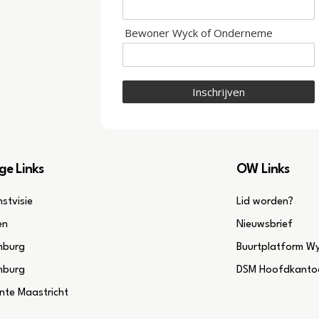
Bewoner Wyck of Onderneme
Inschrijven
ge Links
OW Links
stvisie
Lid worden?
en
Nieuwsbrief
mburg
Buurtplatform W
mburg
DSM Hoofdkantoo
te Maastricht