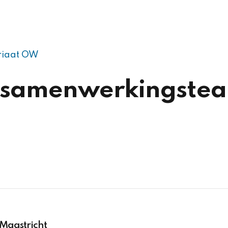
riaat OW
t samenwerkingste
Maastricht