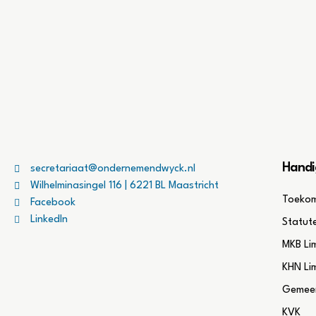
Handi
secretariaat@ondernemendwyck.nl
Wilhelminasingel 116 | 6221 BL Maastricht
Toekom
Facebook
LinkedIn
Statut
MKB Li
KHN Li
Gemeen
KVK