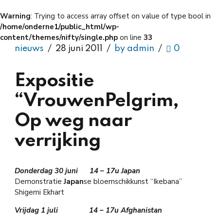
Warning
: Trying to access array offset on value of type bool in
/home/onderne1/public_html/wp-
content/themes/nifty/single.php
on line
33
nieuws
28 juni 2011
by admin
0
Expositie
“VrouwenPelgrim,
Op weg naar
verrijking
Donderdag 30 juni 14 – 17u
Japan
Demonstratie
Japan
se bloemschikkunst “Ikebana”
Shigemi Ekhart
Vrijdag 1 juli 14 – 17u
Afghanistan