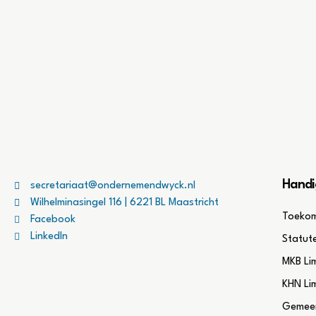
Handi
secretariaat@ondernemendwyck.nl
Wilhelminasingel 116 | 6221 BL Maastricht
Toekom
Facebook
LinkedIn
Statut
MKB Li
KHN Li
Gemeen