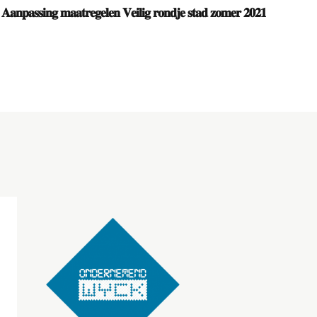
𝐀𝐚𝐧𝐩𝐚𝐬𝐬𝐢𝐧𝐠 𝐦𝐚𝐚𝐭𝐫𝐞𝐠𝐞𝐥𝐞𝐧 𝐕𝐞𝐢𝐥𝐢𝐠 𝐫𝐨𝐧𝐝𝐣𝐞 𝐬𝐭𝐚𝐝 𝐳𝐨𝐦𝐞𝐫 𝟐𝟎𝟐𝟏