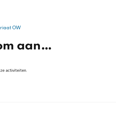
ariaat OW
om aan…
e activiteiten.