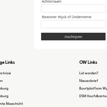
Achternaam
Bewoner Wyck of Onderneme
Inschrijven
ge Links
OW Links
stvisie
Lid worden?
en
Nieuwsbrief
mburg
Buurtplatform W
mburg
DSM Hoofdkantoo
te Maastricht