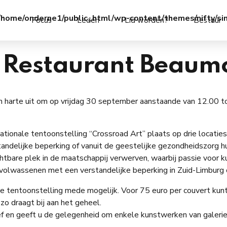
/home/onderne1/public_html/wp-content/themes/nifty/si
Focus
Leden
Lid worden?
Bestuur
n Restaurant Beaum
n harte uit om op vrijdag 30 september aanstaande van 12.00 t
tionale tentoonstelling “Crossroad Art” plaats op drie locatie
andelijke beperking of vanuit de geestelijke gezondheidszorg h
htbare plek in de maatschappij verwerven, waarbij passie voor kun
n volwassenen met een verstandelijke beperking in Zuid-Limburg
tentoonstelling mede mogelijk. Voor 75 euro per couvert kunt u
zo draagt bij aan het geheel.
ief en geeft u de gelegenheid om enkele kunstwerken van galer