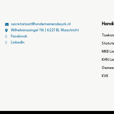
Handi
secretariaat@ondernemendwyck.nl
Wilhelminasingel 116 | 6221 BL Maastricht
Toekom
Facebook
LinkedIn
Statut
MKB Li
KHN Li
Gemeen
KVK