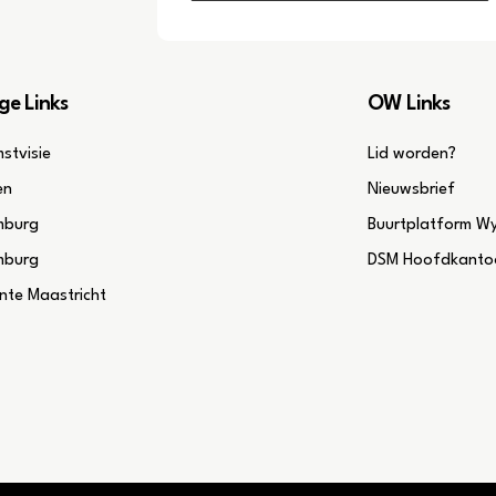
ge Links
OW Links
stvisie
Lid worden?
en
Nieuwsbrief
mburg
Buurtplatform W
mburg
DSM Hoofdkantoo
te Maastricht