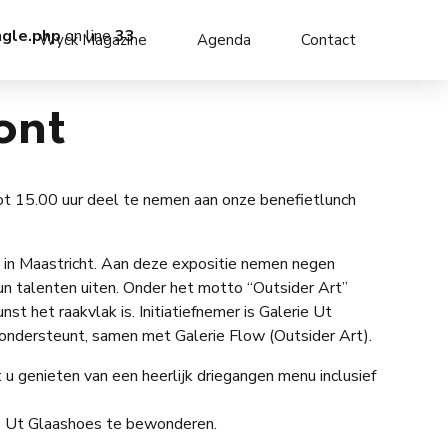
ngle.php
on line
33
Wyck Magazine
Agenda
Contact
ont
ot 15.00 uur deel te nemen aan onze benefietlunch
s in Maastricht. Aan deze expositie nemen negen
un talenten uiten. Onder het motto “Outsider Art”
st het raakvlak is. Initiatiefnemer is Galerie Ut
 ondersteunt, samen met Galerie Flow (Outsider Art).
 genieten van een heerlijk driegangen menu inclusief
ie Ut Glaashoes te bewonderen.