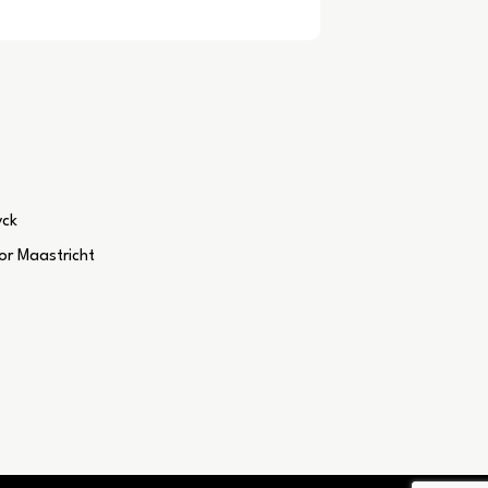
yck
r Maastricht