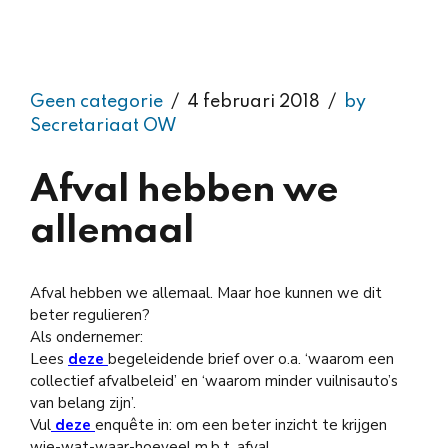
Geen categorie
4 februari 2018
by
Secretariaat OW
Afval hebben we
allemaal
Afval hebben we allemaal. Maar hoe kunnen we dit
beter regulieren?
Als ondernemer:
Lees
deze
begeleidende brief over o.a. ‘waarom een
collectief afvalbeleid’ en ‘waarom minder vuilnisauto’s
van belang zijn’.
Vul
deze
enquête in: om een beter inzicht te krijgen
wie-wat-waar-hoeveel m.b.t. afval.