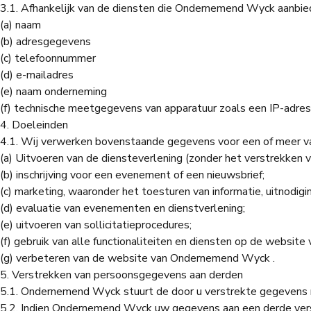
3.1. Afhankelijk van de diensten die Ondernemend Wyck aanb
(a) naam
(b) adresgegevens
(c) telefoonnummer
(d) e-mailadres
(e) naam onderneming
(f) technische meetgegevens van apparatuur zoals een IP-adres,
4. Doeleinden
4.1. Wij verwerken bovenstaande gegevens voor een of meer van 
(a) Uitvoeren van de diensteverlening (zonder het verstrekken
(b) inschrijving voor een evenement of een nieuwsbrief;
(c) marketing, waaronder het toesturen van informatie, uitnodigi
(d) evaluatie van evenementen en dienstverlening;
(e) uitvoeren van sollicitatieprocedures;
(f) gebruik van alle functionaliteiten en diensten op de websi
(g) verbeteren van de website van Ondernemend Wyck .
5. Verstrekken van persoonsgegevens aan derden
5.1. Ondernemend Wyck stuurt de door u verstrekte gegevens n
5.2. Indien Ondernemend Wyck uw gegevens aan een derde vers