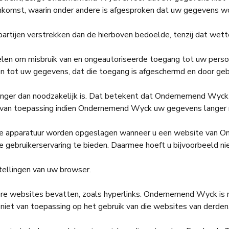
mst, waarin onder andere is afgesproken dat uw gegevens word
ijen verstrekken dan de hierboven bedoelde, tenzij dat wettelij
len om misbruik van en ongeautoriseerde toegang tot uw per
 tot uw gegevens, dat die toegang is afgeschermd en door gebru
ger dan noodzakelijk is. Dat betekent dat Ondernemend Wyck 
et van toepassing indien Ondernemend Wyck uw gegevens langer 
iele apparatuur worden opgeslagen wanneer u een website van
bruikerservaring te bieden. Daarmee hoeft u bijvoorbeeld niet
stellingen van uw browser.
 websites bevatten, zoals hyperlinks. Ondernemend Wyck is nie
niet van toepassing op het gebruik van die websites van derden