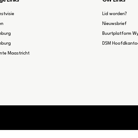
ge Links
OW Links
stvisie
Lid worden?
en
Nieuwsbrief
mburg
Buurtplatform W
mburg
DSM Hoofdkantoo
te Maastricht