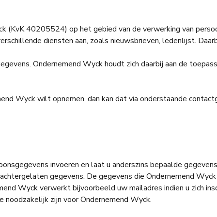
Wyck (KvK 40205524) op het gebied van de verwerking van pers
rschillende diensten aan, zoals nieuwsbrieven, ledenlijst. Daa
gevens. Ondernemend Wyck houdt zich daarbij aan de toepasse
emend Wyck wilt opnemen, dan kan dat via onderstaande contac
rsoonsgegevens invoeren en laat u anderszins bepaalde gegevens
f achtergelaten gegevens. De gegevens die Ondernemend Wyck ve
emend Wyck verwerkt bijvoorbeeld uw mailadres indien u zich in
 noodzakelijk zijn voor Ondernemend Wyck.