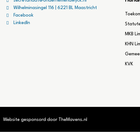
Handi
secretariaat@ondernemendwyck.nl
Wilhelminasingel 116 | 6221 BL Maastricht
Toekom
Facebook
LinkedIn
Statut
MKB Li
KHN Li
Gemeen
KVK
Website gesponsord door TheMavens.nl