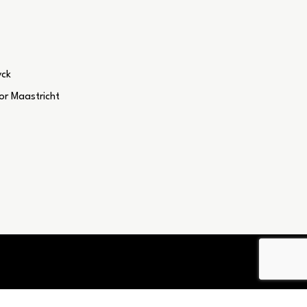
yck
r Maastricht