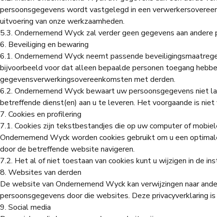
persoonsgegevens wordt vastgelegd in een verwerkersovereenko
uitvoering van onze werkzaamheden.
5.3. Ondernemend Wyck zal verder geen gegevens aan andere part
6. Beveiliging en bewaring
6.1. Ondernemend Wyck neemt passende beveiligingsmaatrege
bijvoorbeeld voor dat alleen bepaalde personen toegang hebben
gegevensverwerkingsovereenkomsten met derden.
6.2. Ondernemend Wyck bewaart uw persoonsgegevens niet lan
betreffende dienst(en) aan u te leveren. Het voorgaande is ni
7. Cookies en profilering
7.1. Cookies zijn tekstbestandjes die op uw computer of mob
Ondernemend Wyck worden cookies gebruikt om u een optimale ge
door de betreffende website navigeren.
7.2. Het al of niet toestaan van cookies kunt u wijzigen in de in
8. Websites van derden
De website van Ondernemend Wyck kan verwijzingen naar andere
persoonsgegevens door die websites. Deze privacyverklaring is 
9. Social media