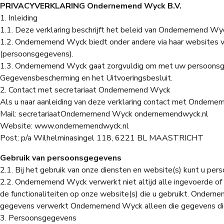
PRIVACYVERKLARING Ondernemend Wyck B.V.
1. Inleiding
1.1. Deze verklaring beschrijft het beleid van Ondernemend 
1.2. Ondernemend Wyck biedt onder andere via haar websites ve
(persoonsgegevens).
1.3. Ondernemend Wyck gaat zorgvuldig om met uw persoonsge
Gegevensbescherming en het Uitvoeringsbesluit.
2. Contact met secretariaat Ondernemend Wyck
Als u naar aanleiding van deze verklaring contact met Ondern
Mail: secretariaatOndernemend Wyck ondernemendwyck.nl
Website: www.ondernemendwyck.nl
Post: p/a Wilhelminasingel 118, 6221 BL MAASTRICHT
Gebruik van persoonsgegevens
2.1. Bij het gebruik van onze diensten en website(s) kunt u pe
2.2. Ondernemend Wyck verwerkt niet altijd alle ingevoerde o
de functionaliteiten op onze website(s) die u gebruikt. Ondern
gegevens verwerkt Ondernemend Wyck alleen die gegevens die
3. Persoonsgegevens