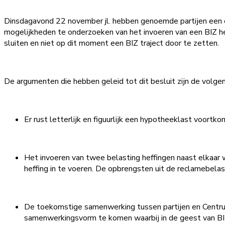
Dinsdagavond 22 november jl. hebben genoemde partijen een
mogelijkheden te onderzoeken van het invoeren van een BIZ he
sluiten en niet op dit moment een BIZ traject door te zetten.
De argumenten die hebben geleid tot dit besluit zijn de volge
Er rust letterlijk en figuurlijk een hypotheeklast voortk
Het invoeren van twee belasting heffingen naast elkaar w
heffing in te voeren. De opbrengsten uit de reclamebel
De toekomstige samenwerking tussen partijen en Centru
samenwerkingsvorm te komen waarbij in de geest van B