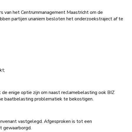
ers van het Centrummanagement Maastricht om de
bben partijen unaniem besloten het onderzoekstraject af te
kt;
it de enige optie zijn om naast reclamebelasting ook BIZ
he baatbelasting problematiek te bekostigen.
nvenant vastgelegd. Afgesproken is tot een
dt gewaarborgd.