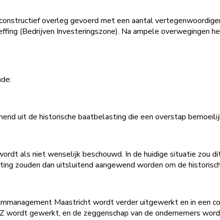
 constructief overleg gevoerd met een aantal vertegenwoordig
ffing (Bedrijven Investeringszone). Na ampele overwegingen he
nde:
omend uit de historische baatbelasting die een overstap bemoeilij
ordt als niet wenselijk beschouwd. In de huidige situatie zou d
asting zouden dan uitsluitend aangewend worden om de historisc
mmanagement Maastricht wordt verder uitgewerkt en in een co
IZ wordt gewerkt, en de zeggenschap van de ondernemers wor