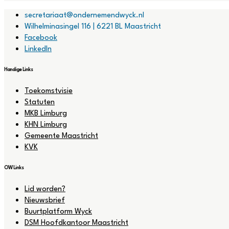
secretariaat@ondernemendwyck.nl
Wilhelminasingel 116 | 6221 BL Maastricht
Facebook
LinkedIn
Handige Links
Menu
Toekomstvisie
Statuten
MKB Limburg
KHN Limburg
Gemeente Maastricht
KVK
OW Links
Menu
Lid worden?
Nieuwsbrief
Buurtplatform Wyck
DSM Hoofdkantoor Maastricht